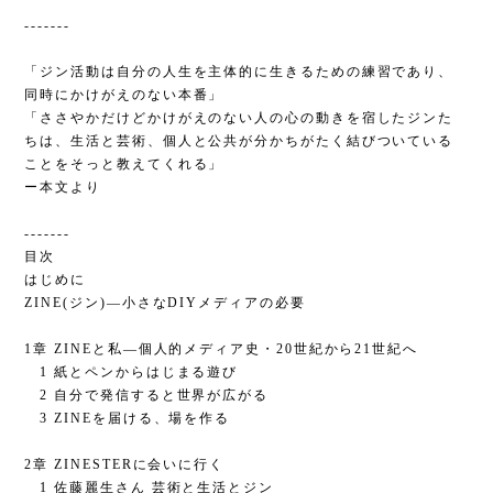
-------
「ジン活動は自分の人生を主体的に生きるための練習であり、
同時にかけがえのない本番」
「ささやかだけどかけがえのない人の心の動きを宿したジンた
ちは、生活と芸術、個人と公共が分かちがたく結びついている
ことをそっと教えてくれる」
ー本文より
-------
目次
はじめに
ZINE(ジン)―小さなDIYメディアの必要
1章 ZINEと私―個人的メディア史・20世紀から21世紀へ
1 紙とペンからはじまる遊び
2 自分で発信すると世界が広がる
3 ZINEを届ける、場を作る
2章 ZINESTERに会いに行く
1 佐藤麗生さん 芸術と生活とジン