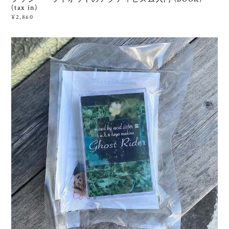
(tax in)
¥2,860