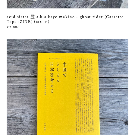
acid sister 霊 a.k.a kayo makino - ghost rider (Cassette
Tape+ZINE) (tax in)
¥2,000