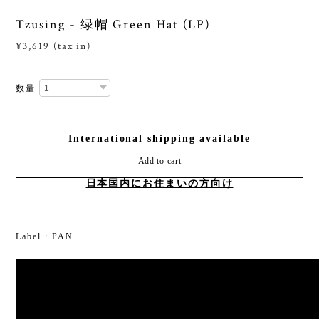
Tzusing - 绿帽 Green Hat (LP)
¥3,619 (tax in)
数量
International shipping available
Add to cart
日本国内にお住まいの方向け
Label : PAN