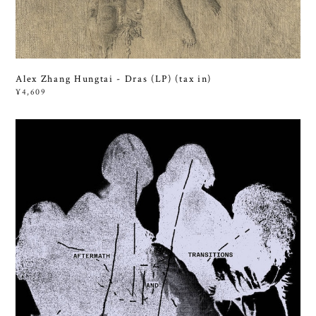
Alex Zhang Hungtai - Dras (LP) (tax in)
¥4,609