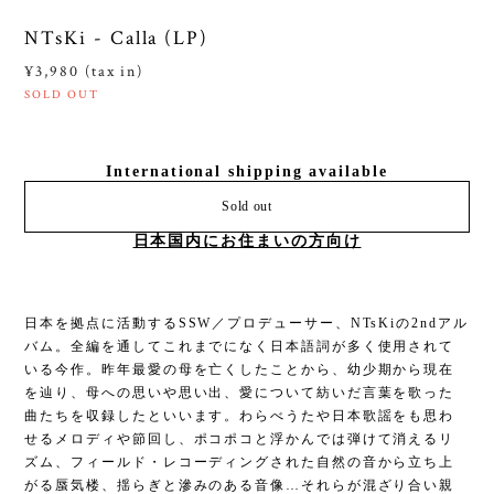
NTsKi - Calla (LP)
¥3,980 (tax in)
SOLD OUT
International shipping available
Sold out
日本国内にお住まいの方向け
日本を拠点に活動するSSW／プロデューサー、NTsKiの2ndアル
バム。全編を通してこれまでになく日本語詞が多く使用されて
いる今作。昨年最愛の母を亡くしたことから、幼少期から現在
を辿り、母への思いや思い出、愛について紡いだ言葉を歌った
曲たちを収録したといいます。わらべうたや日本歌謡をも思わ
せるメロディや節回し、ポコポコと浮かんでは弾けて消えるリ
ズム、フィールド・レコーディングされた自然の音から立ち上
がる蜃気楼、揺らぎと滲みのある音像…それらが混ざり合い親