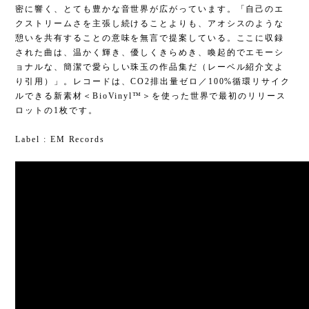
密に響く、とても豊かな音世界が広がっています。「自己のエ
クストリームさを主張し続けることよりも、アオシスのような
憩いを共有することの意味を無言で提案している。ここに収録
された曲は、温かく輝き、優しくきらめき、喚起的でエモーシ
ョナルな、簡潔で愛らしい珠玉の作品集だ（レーベル紹介文よ
り引用）」。レコードは、CO2排出量ゼロ／100%循環リサイク
ルできる新素材＜BioVinyl™＞を使った世界で最初のリリース
ロットの1枚です。
Label : EM Records