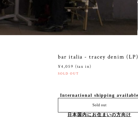
bar italia - tracey denim (LP
¥4,059 (tax in)
SOLD OUT
International shipping availabl
Sold out
日本国内にお住まいの方向け