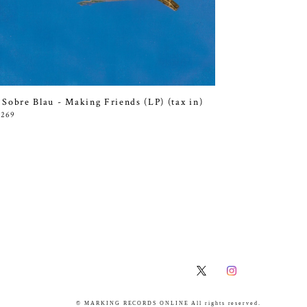
 Sobre Blau - Making Friends (LP) (tax in)
,269
© MARKING RECORDS ONLINE All rights reserved.