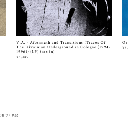
V.A. - Aftermath and Transitions (Traces Of
Or
The Ukrainian Underground in Cologne (1994-
¥5
1996)) (LP) (tax in)
¥5,489
に基づく表記