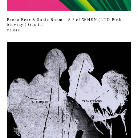
Panda Bear & Sonic Boom - A ? of WHEN (LTD Pink
biovinyl) (tax in)
¥5,049