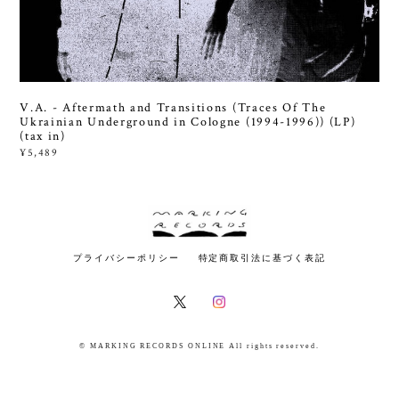
V.A. - Aftermath and Transitions (Traces Of The
Ukrainian Underground in Cologne (1994-1996)) (LP)
(tax in)
¥5,489
プライバシーポリシー
特定商取引法に基づく表記
© MARKING RECORDS ONLINE All rights reserved.