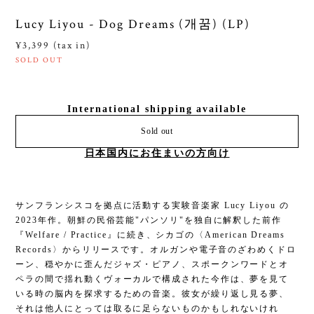
Lucy Liyou - Dog Dreams (개꿈) (LP)
¥3,399 (tax in)
SOLD OUT
International shipping available
Sold out
日本国内にお住まいの方向け
サンフランシスコを拠点に活動する実験音楽家 Lucy Liyou の
2023年作。朝鮮の民俗芸能"パンソリ"を独自に解釈した前作
『Welfare / Practice』に続き、シカゴの〈American Dreams
Records〉からリリースです。オルガンや電子音のざわめくドロ
ーン、穏やかに歪んだジャズ・ピアノ、スポークンワードとオ
ペラの間で揺れ動くヴォーカルで構成された今作は、夢を見て
いる時の脳内を探求するための音楽。彼女が繰り返し見る夢、
それは他人にとっては取るに足らないものかもしれないけれ