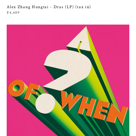
Alex Zhang Hungtai - Dras (LP) (tax in)
¥4,609