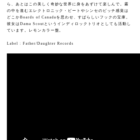
ら、あとはこの美しく奇妙な世界に身をあずけて楽しんで。霧
の中を進むエレクトロニック・ビートやシンセのピッチ感覚は
どこかBoards of Canadaを思わせ、すばらしいフックの宝庫。
彼女はDama Scoutというインディロックトリオとしても活動し
ています。レモンカラー盤。
Label : Father/Daughter Records