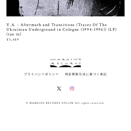
V.A. - Aftermath and Transitions (Traces Of The
Ukrainian Underground in Cologne (1994-1996)) (LP)
(tax in)
¥5,489
プライバシーポリシー
特定商取引法に基づく表記
© MARKING RECORDS ONLINE All rights reserved.