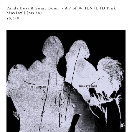
Panda Bear & Sonic Boom - A ? of WHEN (LTD Pink
biovinyl) (tax in)
¥5,049