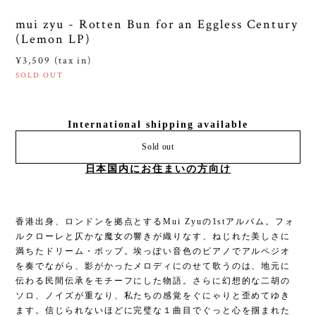
mui zyu - Rotten Bun for an Eggless Century
(Lemon LP)
¥3,509 (tax in)
SOLD OUT
International shipping available
Sold out
日本国内にお住まいの方向け
香港出身、ロンドンを拠点とするMui Zyuの1stアルバム。フォ
ルクローレと仄かな魔女の響きが織りなす、ねじれた美しさに
満ちたドリーム・ポップ。埃っぽい音色のピアノでアルペジオ
を奏でながら、影がかったメロディにのせて歌うのは、地元に
伝わる民間伝承をモチーフにした物語。さらに幻想的な二胡の
ソロ、ノイズが重なり、私たちの感覚をぐにゃりと歪めてゆき
ます。信じられないほどに完璧な１曲目でぐっと心を掴まれた