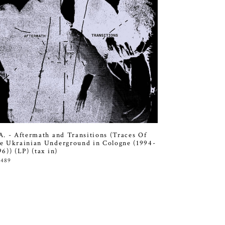
A. - Aftermath and Transitions (Traces Of
e Ukrainian Underground in Cologne (1994-
96)) (LP) (tax in)
,489