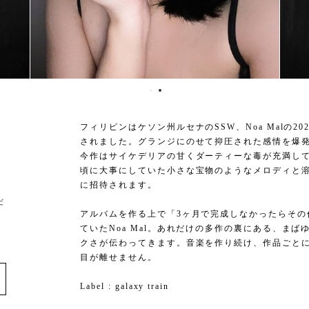
フィリピンはケソン州ルセナのSSW、Noa Malの2022
されました。グランジにのせて抑圧された感情を爆発させ
今作はサイケデリアの甘くダーティーな毒が充満し
頃に大事にしていた小さな宝物のようなメロディと
に招待されます。
だ
アルバムを作る上で「3ヶ月で完成しなかったらその
ていたNoa Mal。あれだけの多作の裏にある、ま
クさが伝わってきます。音楽を作り続け、作品ごと
e
目が離せません。
Label : galaxy train