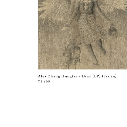
Alex Zhang Hungtai - Dras (LP) (tax in)
¥4,609