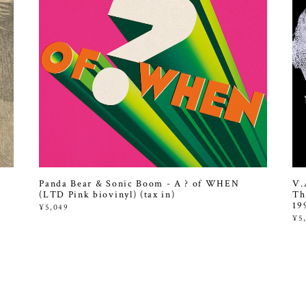
Panda Bear & Sonic Boom - A ? of WHEN
V.
(LTD Pink biovinyl) (tax in)
Th
19
¥5,049
¥5