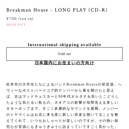
Breakman House - LONG PLAY (CD-R)
¥700 (tax in)
SOLD OUT
International shipping available
Sold out
日本国内にお住まいの方向け
松本市の大学生たちによるバンドBreakman Houseの初音源。へ
ヴィーなポストハードコア的ナンバーから幕を開けたと思え
ば、次はマッドチェスターと90年代オルタナを良いとこどりし
たような気だるい歌もの、ネオアコの影響が垣間見える美しい
ギターポップまで、すごく多層的なサウンドを展開。メンバー
のトヤマくんはお店に来る度に新しい音楽を聴いてることを教
えてくれて、いつもおしゃべりが楽しいのですが、その熱い探
究心が音源にもぎゅうぎゅうに詰まっていてすごく良かった。