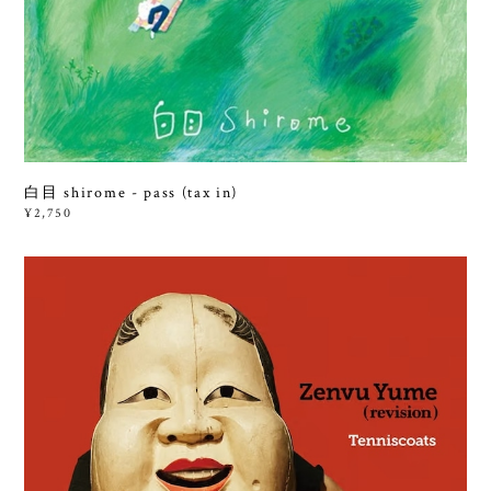
白目 shirome - pass (tax in)
¥2,750