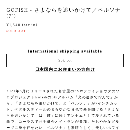
GOFISH - さよならを追いかけて／ペルソナ
(7")
¥1,540 (tax in)
SOLD OUT
International shipping available
Sold out
日本国内にお住まいの方向け
2021年5月にリリースされた名古屋のSSWテライショウタのソ
ロプロジェクトGofishの6thアルバム『光の速さで佇んで』か
ら、「さよならを追いかけて」と「ペルソナ」が7インチカッ
ト。ペダルスティールのまろやかな音色で幕を開ける「さよな
らを追いかけて」は「肺」に続くアンセムとして愛されている
曲で、コーラスで井手健介とイ・ランが参加。たおやかなグル
ーヴに身を任せたい「ペルソナ」も素晴らしく、美しいホワイ