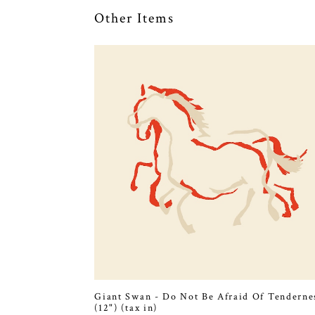
Other Items
Giant Swan - Do Not Be Afraid Of Tenderne
(12") (tax in)