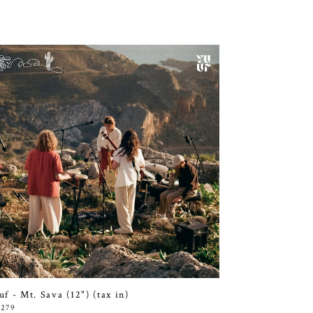
uf - Mt. Sava (12") (tax in)
,279