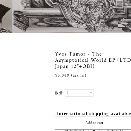
Yves Tumor - The
Asymptotical World EP (LTD
Japan 12"+OBI)
¥3,069 (tax in)
数量
International shipping availabl
Add to cart