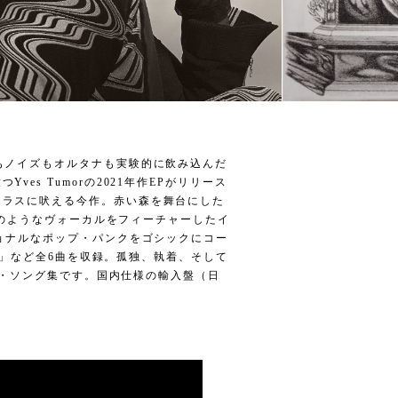
もノイズもオルタナも実験的に飲み込んだ
es Tumorの2021年作EPがリリース
マラスに吠える今作。赤い森を舞台にした
氷柱のようなヴォーカルをフィーチャーしたイ
ショナルなポップ・パンクをゴシックにコー
ce Child」など全6曲を収録。孤独、執着、そして
ラヴ・ソング集です。国内仕様の輸入盤（日