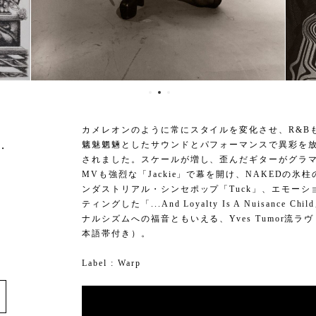
カメレオンのように常にスタイルを変化させ、R&B
.
魑魅魍魎としたサウンドとパフォーマンスで異彩を放つYv
されました。スケールが増し、歪んだギターがグラ
MVも強烈な「Jackie」で幕を開け、NAKEDの
ンダストリアル・シンセポップ「Tuck」、エモー
ティングした「...And Loyalty Is A Nuisan
ナルシズムへの福音ともいえる、Yves Tumor流
本語帯付き）。
Label : Warp
e