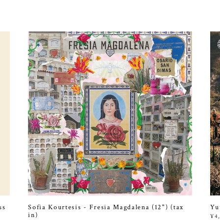
ss
Sofia Kourtesis - Fresia Magdalena (12") (tax
Yu
in)
¥4