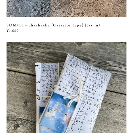
SOM4LI - chachacha (Cassette Tape) (tax in)
¥1,650