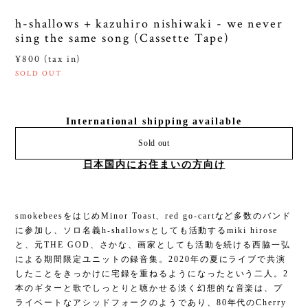
h-shallows + kazuhiro nishiwaki - we never
sing the same song (Cassette Tape)
¥800 (tax in)
SOLD OUT
International shipping available
Sold out
日本国内にお住まいの方向け
smokebeesをはじめMinor Toast、red go-cartなど多数のバンド
に参加し、ソロ名義h-shallowsとしても活動するmiki hirose
と、元THE GOD、さかな、画家としても活動を続ける西脇一弘
による期間限定ユニットの録音集。2020年の夏にライブで共演
したことをきっかけに宅録を重ねるようになったという二人。2
本のギターと歌でしっとりと聴かせる淡く幻想的な音楽は、プ
ライベートなアシッドフォークのようであり、80年代のCherry