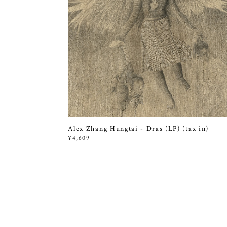
Alex Zhang Hungtai - Dras (LP) (tax in)
¥4,609