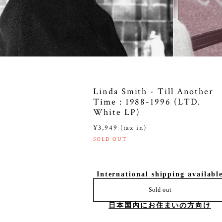
Linda Smith - Till Another
Time : 1988-1996 (LTD.
White LP)
¥3,949 (tax in)
SOLD OUT
International shipping availabl
Sold out
日本国内にお住まいの方向け