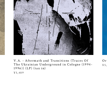
V.A. - Aftermath and Transitions (Traces Of
Or
The Ukrainian Underground in Cologne (1994-
¥5
1996)) (LP) (tax in)
¥5,489