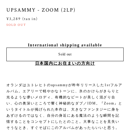
UPSAMMY - ZOOM (2LP)
¥3,289 (tax in)
SOLD OUT
International shipping available
Sold out
日本国内にお住まいの方向け
オランダはユトレヒトのupsammyが昨年リリースした1stフルア
ルバム。エアリーで軽やかなトーンに、氷のかけらがきらりと
光るような儚いメロディ、有機的なビートが美しく混ざり合
い、心の奥深いところで響く神秘的なダブ／IDM。『Zoom』と
いうタイトルが掲げられた本作は、大きなファンタジーに身を
あずけるのではなく、自分の身近にある魔法のような瞬間を記
憶することをコンセプトにしたとのこと。大事なことを見失い
そうなとき、すぐそばにこのアルバムがあったらいいと思う。