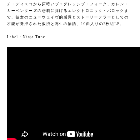
チ・ディスコから仄暗いプログレッシブ・フォーク、カレン・
カーペンターズの悲劇に捧げるエレクトロニック・バロックま
で、彼女のニューウェイヴ的感覚とストーリーテラーとしての
才能が発揮された救済と再生の物語、10曲入りの2枚組LP。
Label : Ninja Tune