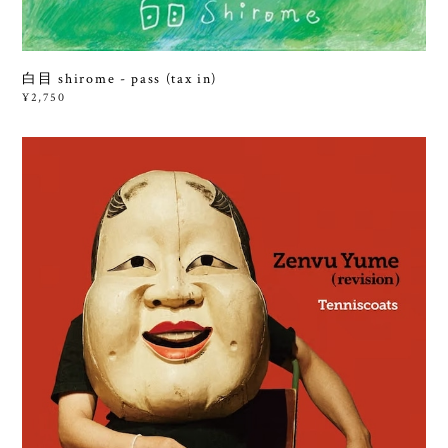
白目 shirome - pass (tax in)
¥2,750