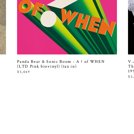
Panda Bear & Sonic Boom - A ? of WHEN
V.
(LTD Pink biovinyl) (tax in)
Th
19
¥5,049
¥5