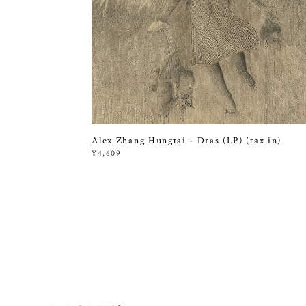
Alex Zhang Hungtai - Dras (LP) (tax in)
¥4,609