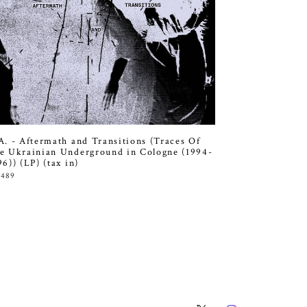
A. - Aftermath and Transitions (Traces Of
e Ukrainian Underground in Cologne (1994-
96)) (LP) (tax in)
,489