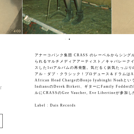
アナーコパンク集団 CRASS のレーベルからシングルデビ
られるマルチメディアアーティスト／キャバレークイーン An
スした1stアルバムの再発盤。気だるく妖気たっぷ
アル・ダブ・クラシック！プロデュース＆ドラムはAdri
African Head ChargeのBonjo Iyabinghi Noa
IndiansのDerek Birkett、ギターにFamily Fod
だ
ルにCRASSのGee Vaucher, Eve Libertine
Label : Dais Records
e