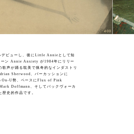
ューし、後にLittle Annieとして知
nie Anxiety が1984年にリリー
りの歌声が踊る耽美で猟奇的なインダストリ
an Sherwood、パーカッションに
hというOn-U勢、ベースにFlux of Pink
derのMark Doffmann、そしてバックヴォーカ
が参加した歴史的作品です。