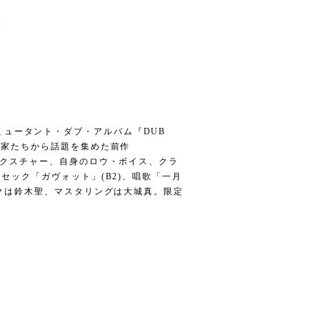
、DIYミュータント・ダブ・アルバム『DUB
好家たちから話題を集めた前作
テクスチャー、自身のロウ・ボイス、クラ
セック「ガヴォット」(B2)、唱歌「一月
ークは鈴木聖、マスタリングは大城真。限定