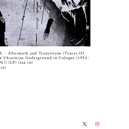
A. - Aftermath and Transitions (Traces Of
e Ukrainian Underground in Cologne (1994-
96)) (LP) (tax in)
,489