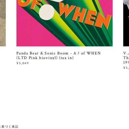
Panda Bear & Sonic Boom - A ? of WHEN
V.
(LTD Pink biovinyl) (tax in)
Th
19
¥5,049
¥5
に基づく表記