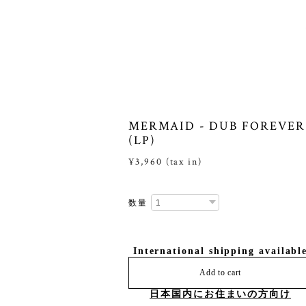
MERMAID - DUB FOREVER
(LP)
¥3,960 (tax in)
数量
International shipping availabl
Add to cart
日本国内にお住まいの方向け