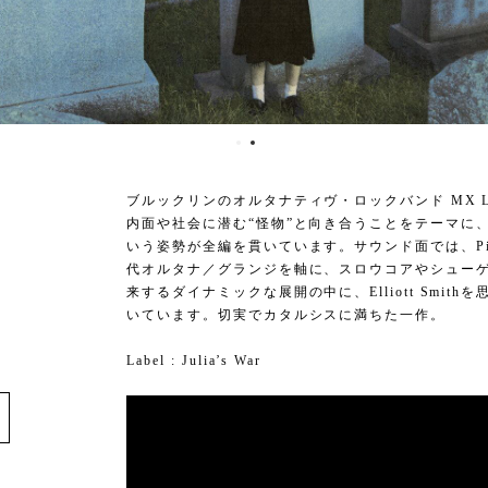
ブルックリンのオルタナティヴ・ロックバンド MX L
内面や社会に潜む“怪物”と向き合うことをテーマに
いう姿勢が全編を貫いています。サウンド面では、Pixies
代オルタナ／グランジを軸に、スロウコアやシュー
来するダイナミックな展開の中に、Elliott Smi
いています。切実でカタルシスに満ちた一作。
Label : Julia’s War
e