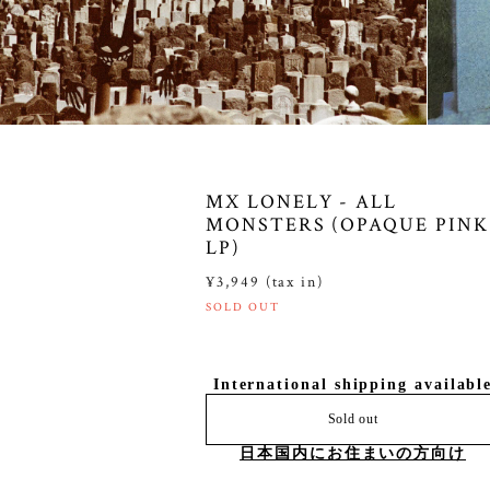
MX LONELY - ALL
MONSTERS (OPAQUE PINK
LP)
¥3,949 (tax in)
SOLD OUT
International shipping availabl
Sold out
日本国内にお住まいの方向け