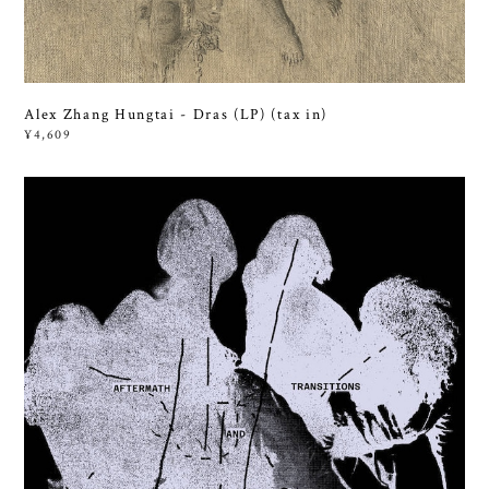
Alex Zhang Hungtai - Dras (LP) (tax in)
¥4,609