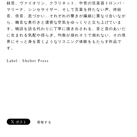
録音。ヴァイオリン、クラリネット、中世の弦楽器トロンバ・
マリーナ、シンセサイザー、そして言葉を持たない声。持続
音、倍音、息づかい…それぞれの響きが繊細に重なり合いなが
ら、幽玄な奥行きと濃密な空気をゆっくりと立ち上げていま
す。物語を語る代わりに丁寧に描き出される、音と音のあいだ
に生まれる気配や揺らぎ。均衡が崩れそうで崩れない、その境
界にそっと身を置くようなリスニング体験をもたらす作品で
す。
Label : Shelter Press
通報する