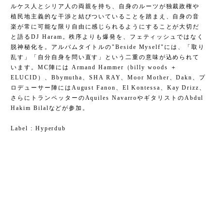
ルケス人とシリア人の両親を持ち、自身のルーツが独裁政権や
植民地主義的な干渉と結びついていることを踏まえ、自身の音
楽が常に可能な限り自由に感じられるようにすることが大切だ
と語るDJ Haram。秩序よりも爆発を、フェティッシュではなく
脱神秘化を。アルバムタイトルの"Beside Myself"には、「取り
乱す」「自分自身を問い直す」という二重の意味が込められて
います。MC陣には Armand Hammer（billy woods ＋
ELUCID）、Bbymutha、SHA RAY、Moor Mother、Dakn、プ
ロデューサー陣にはAugust Fanon、El Kontessa、Kay Drizz、
さらにトランペッターのAquiles NavarroやギタリストのAbdul
Hakim Bilalなどが参加。
Label : Hyperdub