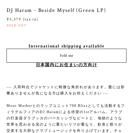
DJ Haram - Beside Myself (Green LP)
¥5,379 (tax in)
SOLD OUT
International shipping available
Sold out
日本国内にお住まいの方向け
--- 入荷時点でジャケットに軽微な角折れがあります。盤には影
響ありませんが気になる方は購入をお控えください ---
Moor Motherとのラップユニット700 Blissとしても活動するフ
ィラデルフィアのDJ Haramによる待望の1stアルバム。アラブ
の打楽器ダラブッカのパーカッシヴなビートと、地獄のような
世界を思わせる泥のように重たいリフが重なり、歓喜と怒りが
交差する大胆なクラブミュージックを作り上げています。チェ